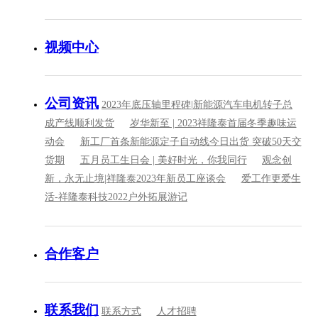
视频中心
公司资讯
2023年底压轴里程碑|新能源汽车电机转子总
成产线顺利发货
岁华新至 | 2023祥隆泰首届冬季趣味运
动会
新工厂首条新能源定子自动线今日出货 突破50天交
货期
五月员工生日会 | 美好时光，你我同行
观念创
新，永无止境|祥隆泰2023年新员工座谈会
爱工作更爱生
活-祥隆泰科技2022户外拓展游记
合作客户
联系我们
联系方式
人才招聘